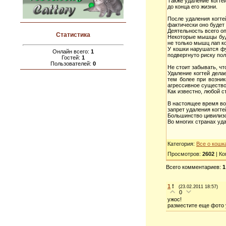
Также удаление когте
до конца его жизни.
После удаления когте
фактически оно будет 
Деятельность всего о
Статистика
Некоторые мышцы буду
не только мышц лап ко
У кошки нарушатся фу
Онлайн всего:
1
подвергнуто риску по
Гостей:
1
Пользователей:
0
Не стоит забывать, чт
Удаление когтей дела
тем более при возни
агрессивное существо,
Как известно, любой с
В настоящее время во
запрет удаления когте
Большинство цивилизо
Во многих странах уд
Категория
:
Все о кошк
Просмотров
:
2602
|
Ко
Всего комментариев
:
1
1
!
(23.02.2011 18:57)
0
ужос!
разместите еще фото 