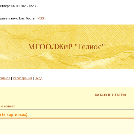
етверг, 06.08.2026, 05:35
риветствую Вас
Гость
|
RSS
МГООЛЖиР "Гелиос"
лавная
|
Регистрация
|
Вход
КАТАЛОГ СТАТЕЙ
 о кошках
 (к картинках)