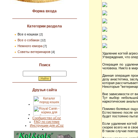
Форма входа
Категории раздела
Все о кошках
[2]
Все о собаках
[12]
Немного юмора
[7]
Советы ветеринаров
[4]
Удаление когтей агре
Утверждения, что опе
Операция по удалени
Поиск
человека. Никто в мир
Данная операция прои
дозу анастетика, зас
которая рассчитываетс
Некоторые "ветеринар
Друзья сайта
Вне зависимости от в
Тут выбор небольшой
наркотические анальг
Помимо болевых ощуще
Естественно после оп
будет постоянно пытат
Сообщество uCoz
FAQ по системе
Если удаление когтей 
Инструкции для uCoz
скорее всего не в сво
В таком случае повтор