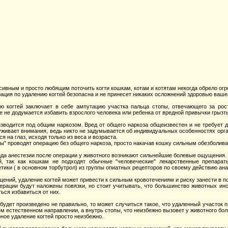
ссивным и просто любящим поточить когти кошкам, котам и котятам некогда обрело ог
рация по удалению когтей безопасна и не принесет никаких осложнений здоровью ваше
ю когтей заключает в себе ампутацию участка пальца стопы, отвечающего за рост
е не додумается избавить взрослого человека или ребенка от вредной привычки грызт
зводится под общим наркозом. Вред от общего наркоза общеизвестен и не требует д
луживает внимания, ведь никто не задумывается об индивидуальных особенностях орга
я на глаз, исходя только из веса и возраста.
ы" проводят операцию без общего наркоза, просто накачав кошку сильным обезболи
ида анестезии после операции у животного возникают сильнейшие болевые ощущения.
, так как кошкам не подходят обычные "человеческие" лекарственные препараты
етики ( в основном торбутрол) из группы опиатных рецепторов по своему действию 
ний, удаление когтей может привести к сильным кровотечениям и риску занести в 
ерации будут наложены повязки, но стоит учитывать, что большинство животных инст
ься избавиться от них.
будет произведено не правильно, то может случиться такое, что удаленный участок п
ем естественном направлении, а внутрь стопы, что неизбежно вызовет у животного бол
ное удаление когтей просто неизбежно.