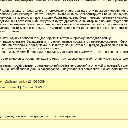
й вызовет повреждение большого количества нервных окончаний, что может привест
й кошка лишается возможности нормально опираться на стопу из-за ее укорочения, 
заново учиться ходить, бегать, сидеть, никто и ничто не гарантирует, что кошка научи
порно-двигательного аппарата кошки будет нарушена, будет перераспределена нагру
т лишены естественной нагрузки и будут дряхлеть, а некоторые в начале будут попр
шки, это затронет и мышцы спины и шеи животного и неизвестно как это отразится на 
нкции вестибулярного аппарата, чувство равновесия будет сильно ослаблено, что об
лучить травму.
о когти один из основных видов "оружия" которым природа наградила кошку.
ет ваше животное беззащитным и самое главное кошка это прекрасно осознает. Отсу
кновении таковой с сородичами, вызовет у кошки стресс. Прежде дружелюбное и по
 которое будет мало походить на кошку.
тресс, даже у людей, приводит к сильному ослаблению иммунитета и здоровья в целом
 всем мире организации по защите животных, ассоциации любителей животных, а так
й.
ванных людей считает удаление когтей крайне негуманной и опасной операцией, всле
аление когтей запрещено на законодательном уровне и "специалисты" оказывающие так
ах
|
Добавил
:
gelios
(24.06.2009)
мментарии
:
1
|
Рейтинг
:
3.7
/
3
умирающих кошек, пострадавших от этой операции,