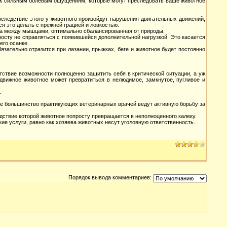
и к сильным болевым ощущениям, которые могут преследовать ваше животное
вследствие этого у животного произойдут нарушения двигательных движений,
тся это делать с прежней грацией и ловкостью.
зка между мышцами, оптимально сбалансированная от природы.
осту не справляться с появившейся дополнительной нагрузкой. Это касается
его осанке.
язательно отразится при лазании, прыжках, беге и животное будет постоянно
тствие возможности полноценно защитить себя в критической ситуации, а уж
движное животное может превратиться в нелюдимое, замкнутое, пугливое и
.
же большинство практикующих ветеринарных врачей ведут активную борьбу за
дствие которой животное попросту превращается в неполноценного калеку.
ие услуги, равно как хозяева животных несут уголовную ответственность.
Порядок вывода комментариев: