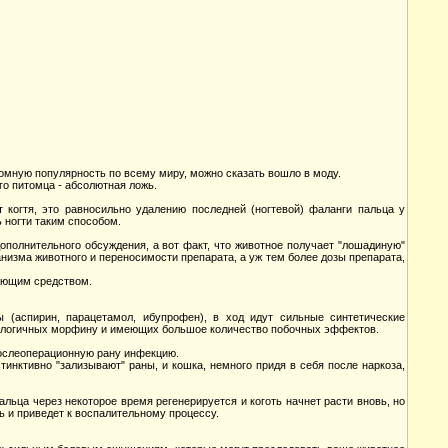
ромную популярность по всему миру, можно сказать вошло в моду.
го питомца - абсолютная ложь.
 когтя, это равносильно удалению последней (ногтевой) фаланги пальца у
ь ногти таким способом.
ополнительного обсуждения, а вот факт, что животное получает "лошадиную"
низма животного и переносимости препарата, а уж тем более дозы препарата,
вающим средством.
 (аспирин, парацетамол, ибупрофен), в ход идут сильные синтетические
аналогичных морфину и имеющих большое количество побочных эффектов.
послеоперационную рану инфекцию.
инктивно "зализывают" раны, и кошка, немного придя в себя после наркоза,
альца через некоторое время регенерируется и коготь начнет расти вновь, но
ь и приведет к воспалительному процессу.