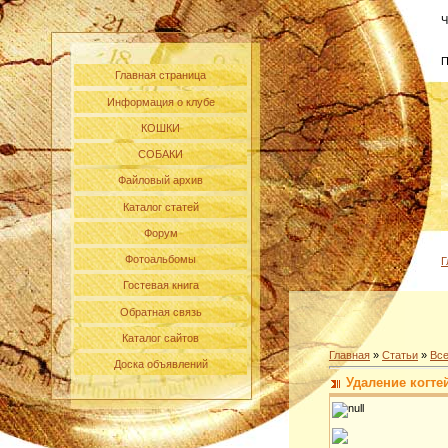
Ч
П
Главная страница
Информация о клубе
КОШКИ
СОБАКИ
Файловый архив
Каталог статей
Форум
Фотоальбомы
Г
Гостевая книга
Обратная связь
Каталог сайтов
Главная
»
Статьи
»
Все
Доска объявлений
Удаление когтей